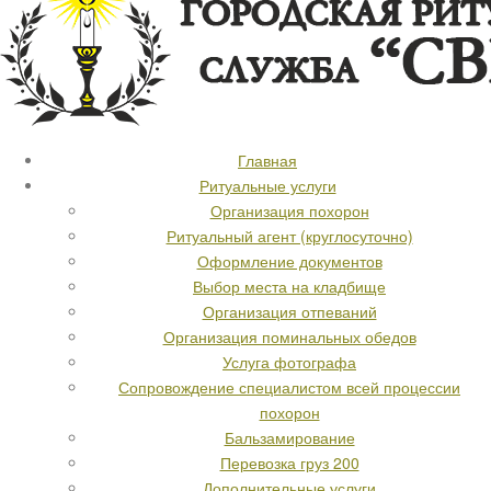
Главная
Ритуальные услуги
Организация похорон
Ритуальный агент (круглосуточно)
Оформление документов
Выбор места на кладбище
Организация отпеваний
Организация поминальных обедов
Услуга фотографа
Сопровождение специалистом всей процессии
похорон
Бальзамирование
Перевозка груз 200
Дополнительные услуги