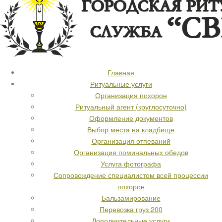
Главная
Ритуальные услуги
Организация похорон
Ритуальный агент (круглосуточно)
Оформление документов
Выбор места на кладбище
Организация отпеваний
Организация поминальных обедов
Услуга фотографа
Сопровождение специалистом всей процессии
похорон
Бальзамирование
Перевозка груз 200
Дополнительные услуги