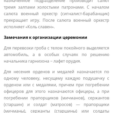
назначенное подразделение производит салют
тремя залпами холостыми патронами. С началом
салюта военный оркестр (сигналист-барабанщик)
прекращает игру. После салюта военный оркестр
исполняет «Коль славен».
Замечания к организации церемонии
Для перевозки гроба с телом покойного выделяется
автомобиль, а в особых случаях по решению
начальника гарнизона − лафет орудия.
Для несения орденов и медалей назначается по
одному человеку, несущему каждую подушечку с
орденом или с медалями, причем при погребении
офицеров для этого назначаются офицеры, а при
погребении прапорщиков (мичманов), сержантов
(старшин) и солдат (матросов) — прапорщики
(мичманы), сержанты (старшины) или солдаты