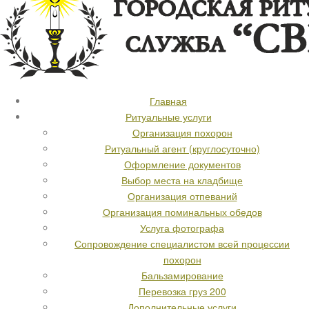
Главная
Ритуальные услуги
Организация похорон
Ритуальный агент (круглосуточно)
Оформление документов
Выбор места на кладбище
Организация отпеваний
Организация поминальных обедов
Услуга фотографа
Сопровождение специалистом всей процессии
похорон
Бальзамирование
Перевозка груз 200
Дополнительные услуги